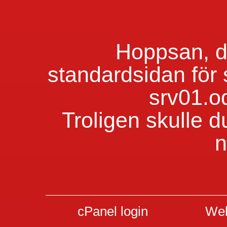
Hoppsan, du
standardsidan för
srv01.o
Troligen skulle d
n
cPanel login
Web